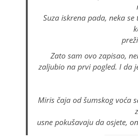
Suza iskrena pada, neka se t
k
prež
Zato sam ovo zapisao, nek
zaljubio na prvi pogled. I da j
Miris čaja od šumskog voća s
usne pokušavaju da osjete, ono