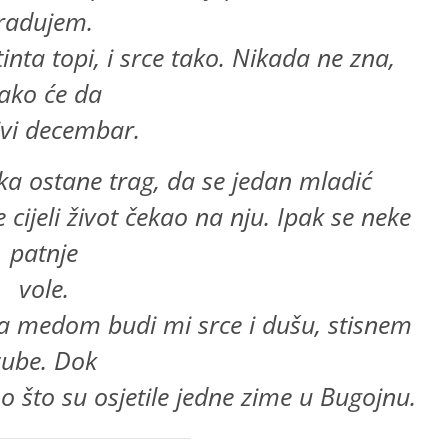
radujem.
inta topi, i srce tako. Nikada ne zna,
ako će da
ivi decembar.
a ostane trag, da se jedan mladić
e cijeli život čekao na nju. Ipak se neke
patnje
vole.
a medom budi mi srce i dušu, stisnem
zube. Dok
 što su osjetile jedne zime u Bugojnu.