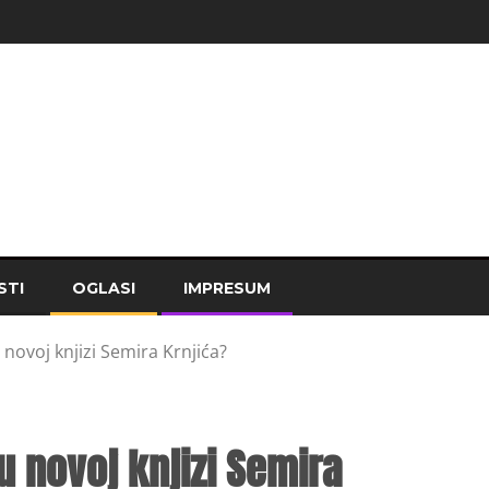
STI
OGLASI
IMPRESUM
 novoj knjizi Semira Krnjića?
u novoj knjizi Semira