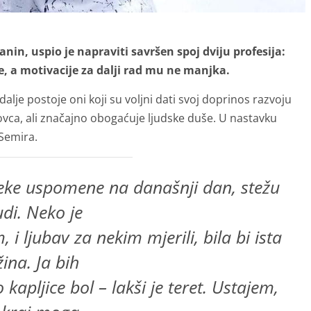
nin, uspio je napraviti savršen spoj dviju profesija:
ige, a motivacije za dalji rad mu ne manjka.
dalje postoje oni koji su voljni dati svoj doprinos razvoju
vca, ali značajno obogaćuje ljudske duše. U nastavku
 Semira.
eke uspomene na današnji dan, stežu
udi. Neko je
 i ljubav za nekim mjerili, bila bi ista
žina. Ja bih
kapljice bol – lakši je teret. Ustajem,