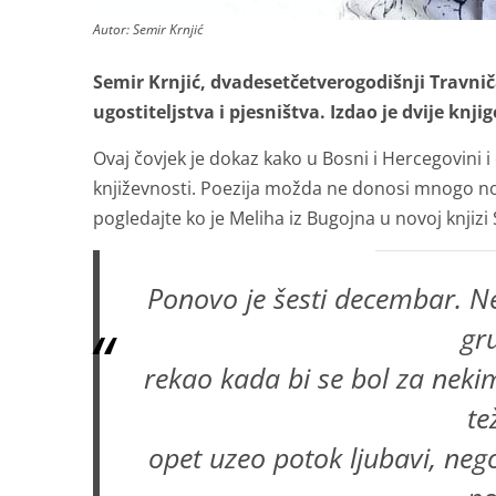
Autor: Semir Krnjić
Semir Krnjić, dvadesetčetverogodišnji Travniča
ugostiteljstva i pjesništva. Izdao je dvije knj
Ovaj čovjek je dokaz kako u Bosni i Hercegovini i 
književnosti. Poezija možda ne donosi mnogo no
pogledajte ko je Meliha iz Bugojna u novoj knjizi
Ponovo je šesti decembar. N
gr
rekao kada bi se bol za nekim,
te
opet uzeo potok ljubavi, nego 