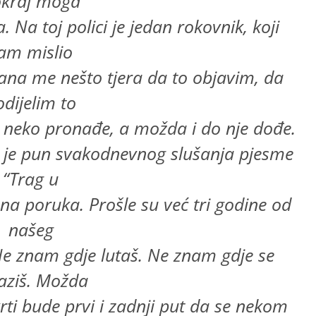
kraj moga
. Na toj polici je jedan rokovnik, koji
am mislio
 dana me nešto tjera da to objavim, da
odijelim to
 neko pronađe, a možda i do nje dođe.
 je pun svakodnevnog slušanja pjesme
“Trag u
ena poruka. Prošle su već tri godine od
našeg
Ne znam gdje lutaš. Ne znam gdje se
aziš. Možda
vrti bude prvi i zadnji put da se nekom