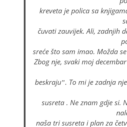
po
kreveta je polica sa knjigama
s
čuvati zauvijek. Ali, zadnjih
p
sreće što sam imao. Možda se
Zbog nje, svaki moj decembar
beskrajuˮ. To mi je zadnja nj
susreta . Ne znam gdje si. 
nal
naša tri susreta i plan za čet