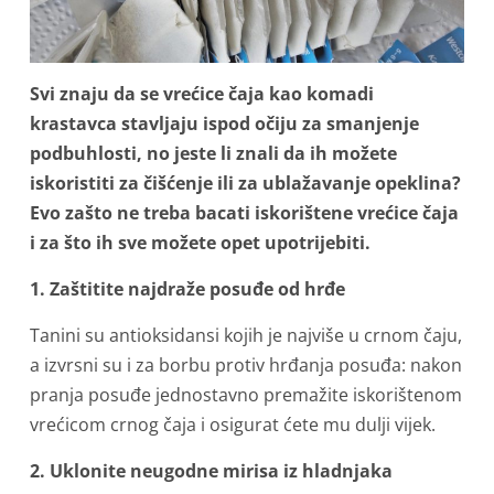
Svi znaju da se vrećice čaja kao komadi
krastavca stavljaju ispod očiju za smanjenje
podbuhlosti, no jeste li znali da ih možete
iskoristiti za čišćenje ili za ublažavanje opeklina?
Evo zašto ne treba bacati iskorištene vrećice čaja
i za što ih sve možete opet upotrijebiti.
1. Zaštitite najdraže posuđe od hrđe
Tanini su antioksidansi kojih je najviše u crnom čaju,
a izvrsni su i za borbu protiv hrđanja posuđa: nakon
pranja posuđe jednostavno premažite iskorištenom
vrećicom crnog čaja i osigurat ćete mu dulji vijek.
2. Uklonite neugodne mirisa iz hladnjaka