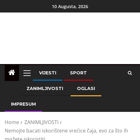
10 Augusta, 2026
VIJESTI
SPORT
ZANIMLJIVOSTI
OGLASI
IMPRESUM
Home
ZANIMLJIVOSTI
Nemojte bacati iskorištene vrećice čaja, evo za što ih
možete iskoristiti