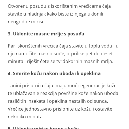
Otvorenu posudu s iskorištenim vrećicama čaja
stavite u hladnjak kako biste iz njega uklonili
neugodne mirise.
3. Uklonite masne mrlje s posuđa
Par iskorištenih vrećica čaja stavite u toplu vodu i u
nju namočite masno suđe, otprilike pet do deset
minuta i riješit ćete se tvrdokornih masnih mrlja.
4. Smirite kožu nakon uboda ili opeklina
Tanini prisutni u čaju imaju moć regeneracije kože
te ublažavanje reakcija površine kože nakon uboda
različitih insekata i opeklina nastalih od sunca.
Vrećice jednostavno prislonite uz kožu i ostavite
nekoliko minuta.
5. Uklonite mirise hrane s kože