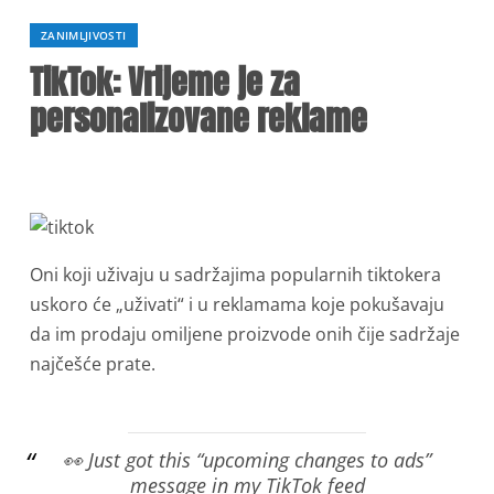
ZANIMLJIVOSTI
TikTok: Vrijeme je za
personalizovane reklame
Oni koji uživaju u sadržajima popularnih tiktokera
uskoro će „uživati“ i u reklamama koje pokušavaju
da im prodaju omiljene proizvode onih čije sadržaje
najčešće prate.
👀 Just got this “upcoming changes to ads”
message in my TikTok feed