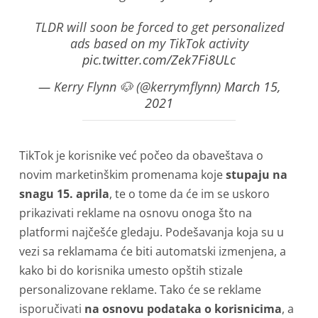
TLDR will soon be forced to get personalized
ads based on my TikTok activity
pic.twitter.com/Zek7Fi8ULc
— Kerry Flynn 🐶 (@kerrymflynn)
March 15,
2021
TikTok je korisnike već počeo da obaveštava o
novim marketinškim promenama koje
stupaju na
snagu 15. aprila
, te o tome da će im se uskoro
prikazivati reklame na osnovu onoga što na
platformi najčešće gledaju. Podešavanja koja su u
vezi sa reklamama će biti automatski izmenjena, a
kako bi do korisnika umesto opštih stizale
personalizovane reklame. Tako će se reklame
isporučivati
na osnovu podataka o korisnicima
, a