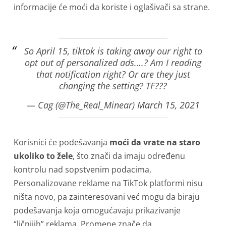
informacije će moći da koriste i oglašivači sa strane.
So April 15, tiktok is taking away our right to
opt out of personalized ads….? Am I reading
that notification right? Or are they just
changing the setting? TF???
— Cag (@The_Real_Minear)
March 15, 2021
Korisnici će podešavanja
moći da vrate na staro
ukoliko to žele
, što znači da imaju određenu
kontrolu nad sopstvenim podacima.
Personalizovane reklame na TikTok platformi nisu
ništa novo, pa zainteresovani već mogu da biraju
podešavanja koja omogućavaju prikazivanje
“ličnijih” reklama. Promene znače da