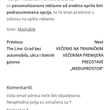
će
personalizovane reklame od sredine aprila biti
podrazumevana opcija
, te će imati prednost u
odnosu na opšte reklame.
Izvor:
Mashable
Previous
Next
The Line: Grad bez
VEČERAS NA TRAVNIČKIM
automobila, ulica i štetnih
VEČERIMA PREMIJERA
gasova
PREDSTAVE
„MEĐUPROSTOR“
Komentariši
Vaša email adresa neće biti objavljivana.
Neophodna polja su označena sa
*