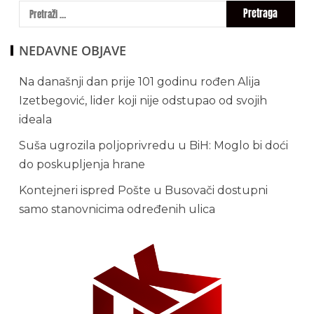
NEDAVNE OBJAVE
Na današnji dan prije 101 godinu rođen Alija
Izetbegović, lider koji nije odstupao od svojih
ideala
Suša ugrozila poljoprivredu u BiH: Moglo bi doći
do poskupljenja hrane
Kontejneri ispred Pošte u Busovači dostupni
samo stanovnicima određenih ulica