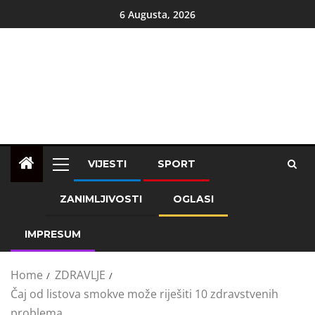
6 Augusta, 2026
VIJESTI
SPORT
ZANIMLJIVOSTI
OGLASI
IMPRESUM
Home
ZDRAVLJE
Čaj od listova smokve može riješiti 10 zdravstvenih
problema