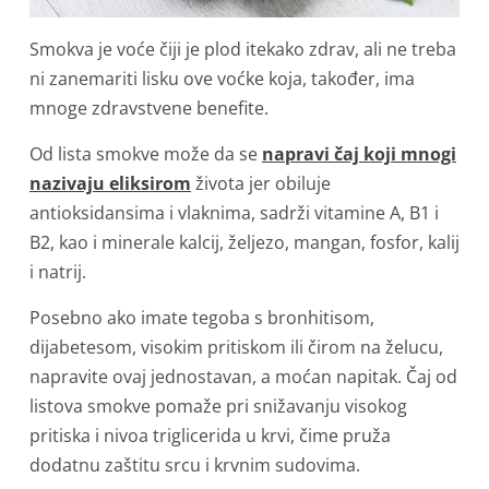
Smokva je voće čiji je plod itekako zdrav, ali ne treba
ni zanemariti lisku ove voćke koja, također, ima
mnoge zdravstvene benefite.
Od lista smokve može da se
napravi čaj koji mnogi
nazivaju eliksirom
života jer obiluje
antioksidansima i vlaknima, sadrži vitamine A, B1 i
B2, kao i minerale kalcij, željezo, mangan, fosfor, kalij
i natrij.
Posebno ako imate tegoba s bronhitisom,
dijabetesom, visokim pritiskom ili čirom na želucu,
napravite ovaj jednostavan, a moćan napitak. Čaj od
listova smokve pomaže pri snižavanju visokog
pritiska i nivoa triglicerida u krvi, čime pruža
dodatnu zaštitu srcu i krvnim sudovima.