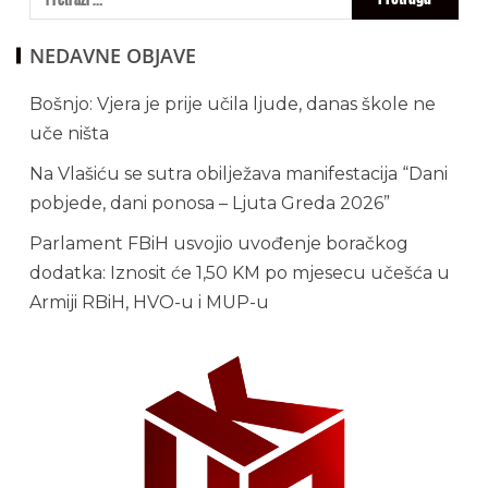
NEDAVNE OBJAVE
Bošnjo: Vjera je prije učila ljude, danas škole ne
uče ništa
Na Vlašiću se sutra obilježava manifestacija “Dani
pobjede, dani ponosa – Ljuta Greda 2026”
Parlament FBiH usvojio uvođenje boračkog
dodatka: Iznosit će 1,50 KM po mjesecu učešća u
Armiji RBiH, HVO-u i MUP-u