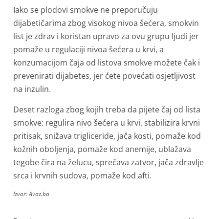
Iako se plodovi smokve ne preporučuju
dijabetičarima zbog visokog nivoa šećera, smokvin
list je zdrav i koristan upravo za ovu grupu ljudi jer
pomaže u regulaciji nivoa šećera u krvi, a
konzumacijom čaja od listova smokve možete čak i
prevenirati dijabetes, jer ćete povećati osjetljivost
na inzulin.
Deset razloga zbog kojih treba da pijete čaj od lista
smokve: regulira nivo šećera u krvi, stabilizira krvni
pritisak, snižava trigliceride, jača kosti, pomaže kod
kožnih oboljenja, pomaže kod anemije, ublažava
tegobe čira na želucu, sprečava zatvor, jača zdravlje
srca i krvnih sudova, pomaže kod afti.
Izvor: Avaz.ba