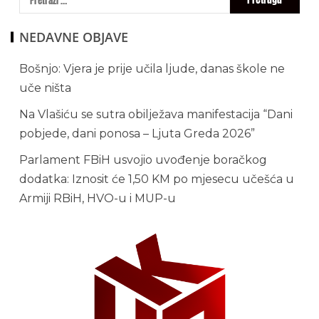
NEDAVNE OBJAVE
Bošnjo: Vjera je prije učila ljude, danas škole ne
uče ništa
Na Vlašiću se sutra obilježava manifestacija “Dani
pobjede, dani ponosa – Ljuta Greda 2026”
Parlament FBiH usvojio uvođenje boračkog
dodatka: Iznosit će 1,50 KM po mjesecu učešća u
Armiji RBiH, HVO-u i MUP-u