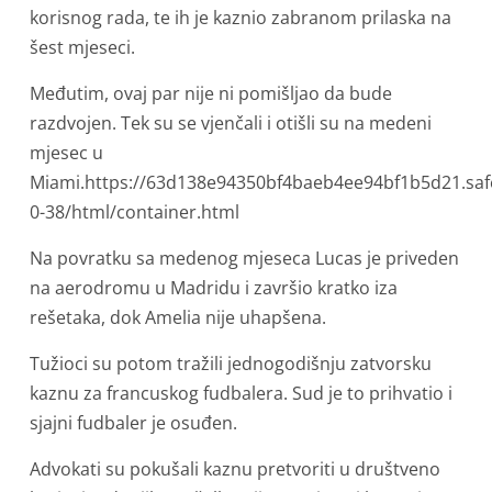
korisnog rada, te ih je kaznio zabranom prilaska na
šest mjeseci.
Međutim, ovaj par nije ni pomišljao da bude
razdvojen. Tek su se vjenčali i otišli su na medeni
mjesec u
Miami.https://63d138e94350bf4baeb4ee94bf1b5d21.saf
0-38/html/container.html
Na povratku sa medenog mjeseca Lucas je priveden
na aerodromu u Madridu i završio kratko iza
rešetaka, dok Amelia nije uhapšena.
Tužioci su potom tražili jednogodišnju zatvorsku
kaznu za francuskog fudbalera. Sud je to prihvatio i
sjajni fudbaler je osuđen.
Advokati su pokušali kaznu pretvoriti u društveno