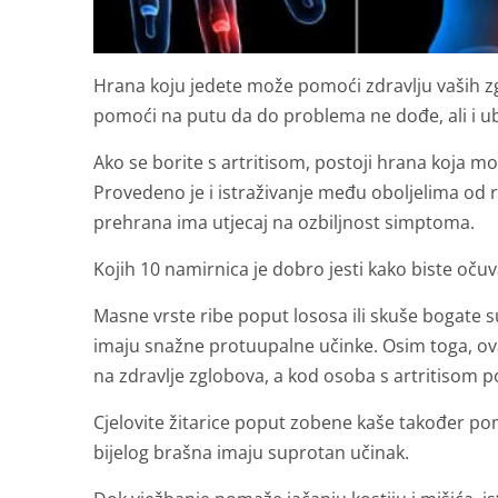
Hrana koju jedete može pomoći zdravlju vaših z
pomoći na putu da do problema ne dođe, ali i ub
Ako se borite s artritisom, postoji hrana koja mo
Provedeno je i istraživanje među oboljelima od r
prehrana ima utjecaj na ozbiljnost simptoma.
Kojih 10 namirnica je dobro jesti kako biste očuv
Masne vrste ribe poput lososa ili skuše bogate
imaju snažne protuupalne učinke. Osim toga, ova
na zdravlje zglobova, a kod osoba s artritisom
Cjelovite žitarice poput zobene kaše također po
bijelog brašna imaju suprotan učinak.