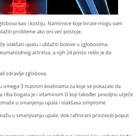
globova kao i kostiju. Namirnice koje birate mogu vam
lažiti probleme ako oni već postoje.
že olakšati upalu i ublažiti bolove u zglobovima.
eumatoidnog artritisa, a njih 24 posto reklo je da
ali zdravlje zglobova.
 su omega-3 masnim kiselinama za koje se pokazalo da
 riba bogata je i vitaminom D koji također povoljno utječe
 pomaže u smanjenju upala i olakšava simptome
mažu u smanjivanju upale, dok rafinirani proizvodi poput