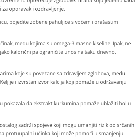
 istovremeno opterećuje zglobove. Hrana koju jedemo kada
 za oporavak i ozdravljenje.
cu, pojedite zobene pahuljice s voćem i orašastim
 učinak, među kojima su omega-3 masne kiseline. Ipak, ne
i jako kalorični pa ograničite unos na šaku dnevno.
 tvarima koje su povezane sa zdravljem zglobova, među
elj je i izvrstan izvor kalcija koji pomaže u održavanju
u pokazala da ekstrakt kurkumina pomaže ublažiti bol u
u ostalog sadrži spojeve koji mogu umanjiti rizik od srčanih
 ima protuupalni učinka koji može pomoći u smanjenju