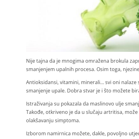
Nije tajna da je mnogima omražena brokula zapra
smanjenjem upalnih procesa. Osim toga, njezin
Antioksidansi, vitamini, minerali… svi oni nalaz
smanjenje upale. Dobra stvar je i što možete bir
Istraživanja su pokazala da maslinovo ulje smanju
Takođe, otkriveno je da u slučaju artritisa, mo
olakšavanju simptoma.
Izborom namirnica možete, dakle, povoljno utjeca