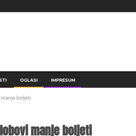
STI
OGLASI
IMPRESUM
 manje boljeti
lobovi manje boljeti