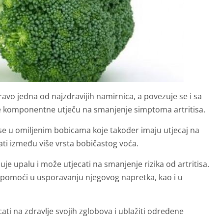
vo jedna od najzdravijih namirnica, a povezuje se i sa
e komponentne utječu na smanjenje simptoma artritisa.
e se u omiljenim bobicama koje također imaju utjecaj na
ati između više vrsta bobičastog voća.
je upalu i može utjecati na smanjenje rizika od artritisa.
že pomoći u usporavanju njegovog napretka, kao i u
ti na zdravlje svojih zglobova i ublažiti određene