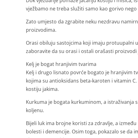
Dok vježbanje pomaže jačanju kostiju i mišića,
vježbamo ne treba služiti samo kao gorivo nego i
Zato umjesto da zgrabite neku nezdravu namirni
proizvodima.
Orasi obiluju sastojcima koji imaju protuupalni
zaboravite da su orasi i ostali orašasti proizvod
Kelj je bogat hranjivim tvarima
Kelj i drugo lisnato povrće bogato je hranjivim
kojima su antioksidans beta-karoten i vitamin C. K
kostiju jakima.
Kurkuma je bogata kurkuminom, a istraživanja s
koljenu.
Bijeli luk ima brojne koristi za zdravlje, a izmeđ
bolesti i demencije. Osim toga, pokazalo se da