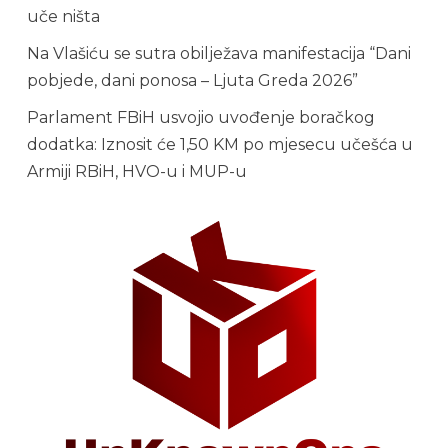
uče ništa
Na Vlašiću se sutra obilježava manifestacija “Dani
pobjede, dani ponosa – Ljuta Greda 2026”
Parlament FBiH usvojio uvođenje boračkog
dodatka: Iznosit će 1,50 KM po mjesecu učešća u
Armiji RBiH, HVO-u i MUP-u