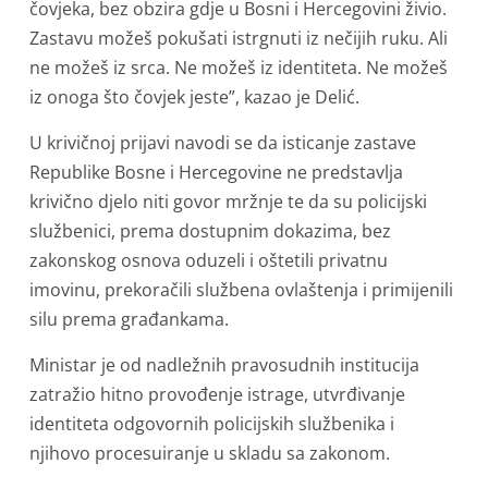
čovjeka, bez obzira gdje u Bosni i Hercegovini živio.
Zastavu možeš pokušati istrgnuti iz nečijih ruku. Ali
ne možeš iz srca. Ne možeš iz identiteta. Ne možeš
iz onoga što čovjek jeste”, kazao je Delić.
U krivičnoj prijavi navodi se da isticanje zastave
Republike Bosne i Hercegovine ne predstavlja
krivično djelo niti govor mržnje te da su policijski
službenici, prema dostupnim dokazima, bez
zakonskog osnova oduzeli i oštetili privatnu
imovinu, prekoračili službena ovlaštenja i primijenili
silu prema građankama.
Ministar je od nadležnih pravosudnih institucija
zatražio hitno provođenje istrage, utvrđivanje
identiteta odgovornih policijskih službenika i
njihovo procesuiranje u skladu sa zakonom.