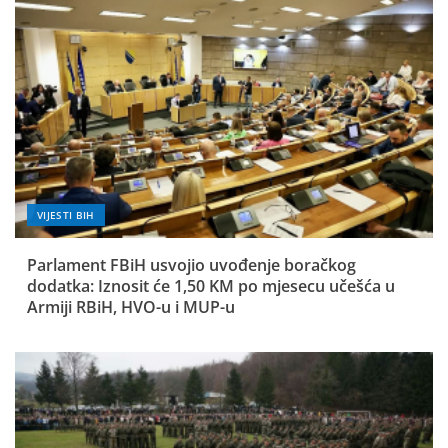
VIJESTI BIH
Parlament FBiH usvojio uvođenje boračkog
dodatka: Iznosit će 1,50 KM po mjesecu učešća u
Armiji RBiH, HVO-u i MUP-u