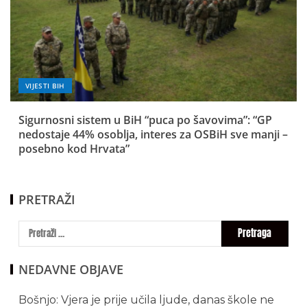
VIJESTI BIH
Sigurnosni sistem u BiH “puca po šavovima”: “GP
nedostaje 44% osoblja, interes za OSBiH sve manji –
posebno kod Hrvata”
PRETRAŽI
NEDAVNE OBJAVE
Bošnjo: Vjera je prije učila ljude, danas škole ne