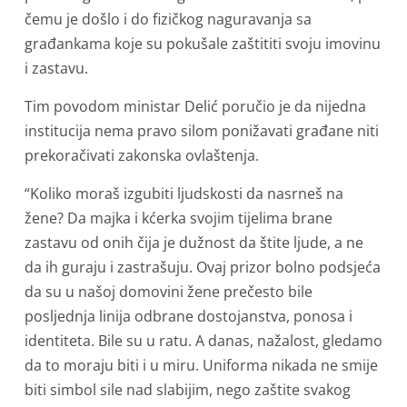
čemu je došlo i do fizičkog naguravanja sa
građankama koje su pokušale zaštititi svoju imovinu
i zastavu.
Tim povodom ministar Delić poručio je da nijedna
institucija nema pravo silom ponižavati građane niti
prekoračivati zakonska ovlaštenja.
“Koliko moraš izgubiti ljudskosti da nasrneš na
žene? Da majka i kćerka svojim tijelima brane
zastavu od onih čija je dužnost da štite ljude, a ne
da ih guraju i zastrašuju. Ovaj prizor bolno podsjeća
da su u našoj domovini žene prečesto bile
posljednja linija odbrane dostojanstva, ponosa i
identiteta. Bile su u ratu. A danas, nažalost, gledamo
da to moraju biti i u miru. Uniforma nikada ne smije
biti simbol sile nad slabijim, nego zaštite svakog