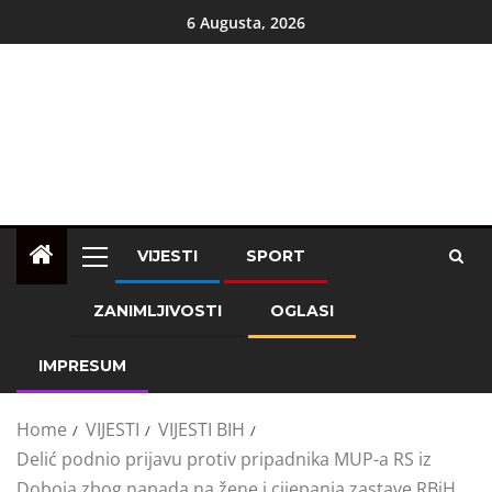
6 Augusta, 2026
VIJESTI
SPORT
ZANIMLJIVOSTI
OGLASI
IMPRESUM
Home
VIJESTI
VIJESTI BIH
Delić podnio prijavu protiv pripadnika MUP-a RS iz
Doboja zbog napada na žene i cijepanja zastave RBiH