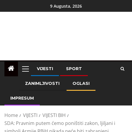
9 Augusta, 2026
VIJESTI
SPORT
ZANIMLJIVOSTI
OGLASI
IMPRESUM
Home
VIJESTI
VIJESTI BIH
SDA: Pravnim putem ćemo poništiti zakon, ljiljani i
simboli Armije RBiH nikada neće biti zabranjeni