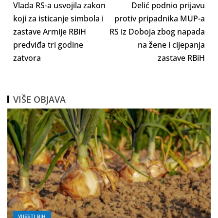
Vlada RS-a usvojila zakon
Delić podnio prijavu
koji za isticanje simbola i
protiv pripadnika MUP-a
zastave Armije RBiH
RS iz Doboja zbog napada
predviđa tri godine
na žene i cijepanja
zatvora
zastave RBiH
VIŠE OBJAVA
VIJESTI BIH