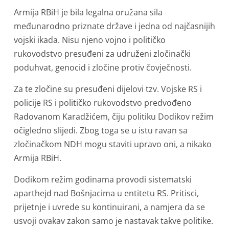
Armija RBiH je bila legalna oružana sila
međunarodno priznate države i jedna od najčasnijih
vojski ikada. Nisu njeno vojno i političko
rukovodstvo presuđeni za udruženi zločinački
poduhvat, genocid i zločine protiv čovječnosti.
Za te zločine su presuđeni dijelovi tzv. Vojske RS i
policije RS i političko rukovodstvo predvođeno
Radovanom Karadžićem, čiju politiku Dodikov režim
očigledno slijedi. Zbog toga se u istu ravan sa
zločinačkom NDH mogu staviti upravo oni, a nikako
Armija RBiH.
Dodikom režim godinama provodi sistematski
aparthejd nad Bošnjacima u entitetu RS. Pritisci,
prijetnje i uvrede su kontinuirani, a namjera da se
usvoji ovakav zakon samo je nastavak takve politike.