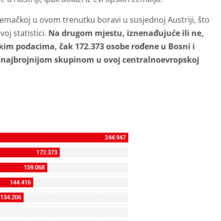
mačkoj u ovom trenutku boravi u susjednoj Austriji, što
j statistici.
Na drugom mjestu, iznenađujuće ili ne,
čkim podacima, čak 172.373 osobe rođene u Bosni i
om najbrojnijom skupinom u ovoj centralnoevropskoj