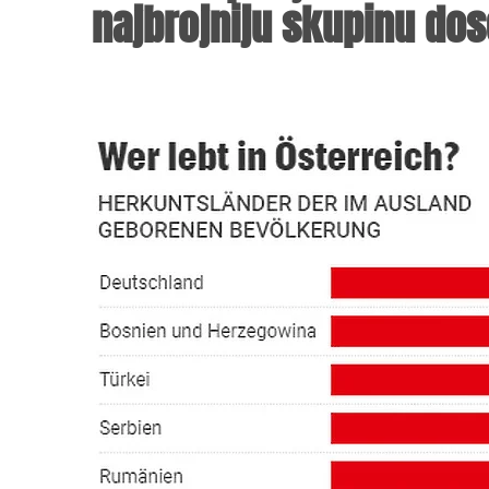
najbrojniju skupinu dose