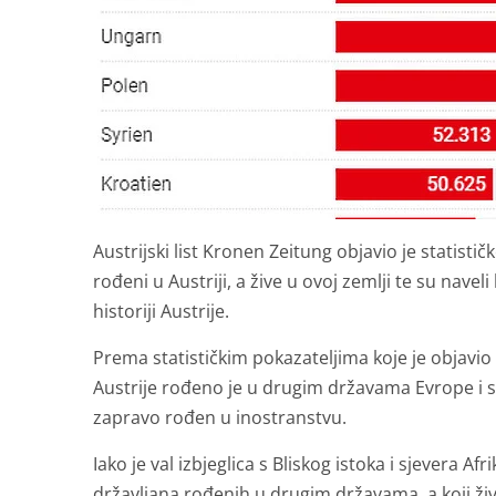
Austrijski list Kronen Zeitung objavio je statist
rođeni u Austriji, a žive u ovoj zemlji te su navel
historiji Austrije.
Prema statističkim pokazateljima koje je objavio
Austrije rođeno je u drugim državama Evrope i svi
zapravo rođen u inostranstvu.
Iako je val izbjeglica s Bliskog istoka i sjevera Af
državljana rođenih u drugim državama, a koji žive