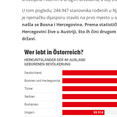
U tom pogledu, 244.947 stanovnika rođenih u Nje
je njemačku dijasporu stavilo na prvo mjesto u ovo
našla se Bosna i Hercegovina. Prema statisti
Hercegovini žive u Austriji, što ih čini drug
državi.