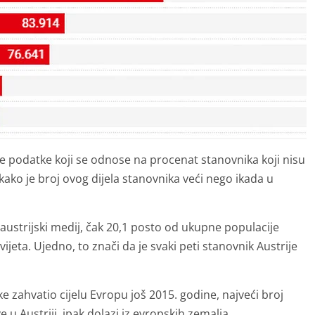
ičke podatke koji se odnose na procenat stanovnika koji nisu
i kako je broj ovog dijela stanovnika veći nego ikada u
 austrijski medij, čak 20,1 posto od ukupne populacije
jeta. Ujedno, to znači da je svaki peti stanovnik Austrije
rike zahvatio cijelu Evropu još 2015. godine, najveći broj
 u Austriji, ipak dolazi iz evropskih zemalja.