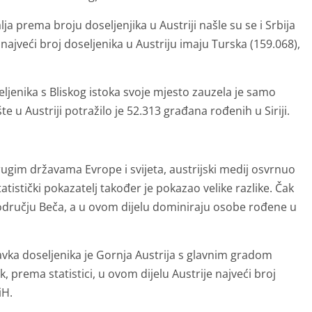
 prema broju doseljenjika u Austriji našle su se i Srbija
 najveći broj doseljenika u Austriju imaju Turska (159.068),
eljenika s Bliskog istoka svoje mjesto zauzela je samo
te u Austriji potražilo je 52.313 građana rođenih u Siriji.
rugim državama Evrope i svijeta, austrijski medij osvrnuo
tatistički pokazatelj također je pokazao velike razlike. Čak
 području Beča, a u ovom dijelu dominiraju osobe rođene u
avka doseljenika je Gornja Austrija s glavnim gradom
, prema statistici, u ovom dijelu Austrije najveći broj
iH.