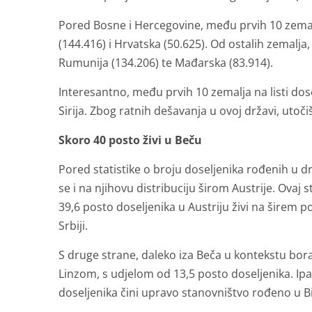
Pored Bosne i Hercegovine, među prvih 10 zemalja
(144.416) i Hrvatska (50.625). Od ostalih zemalja,
Rumunija (134.206) te Mađarska (83.914).
Interesantno, među prvih 10 zemalja na listi dos
Sirija. Zbog ratnih dešavanja u ovoj državi, utočiš
Skoro 40 posto živi u Beču
Pored statistike o broju doseljenika rođenih u d
se i na njihovu distribuciju širom Austrije. Ovaj s
39,6 posto doseljenika u Austriju živi na širem
Srbiji.
S druge strane, daleko iza Beča u kontekstu bor
Linzom, s udjelom od 13,5 posto doseljenika. Ipak
doseljenika čini upravo stanovništvo rođeno u B