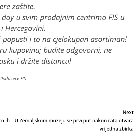
ere zaštite.
 day u svim prodajnim centrima FIS u
 i Hercegovini.
vi popusti i to na cjelokupan asortiman!
obru kupovinu; budite odgovorni, ne
sku i držite distancu!
Poduzeće FIS
Next
to ih
U Zemaljskom muzeju se prvi put nakon rata otvara
vrijedna zbirka