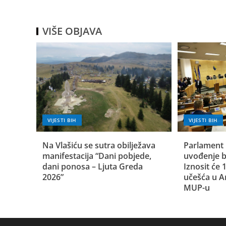
VIŠE OBJAVA
VIJESTI BIH
VIJESTI BIH
Na Vlašiću se sutra obilježava
Parlament 
manifestacija “Dani pobjede,
uvođenje b
dani ponosa – Ljuta Greda
Iznosit će
2026”
učešća u A
MUP-u