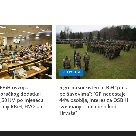
VIJESTI BIH
FBiH usvojio
Sigurnosni sistem u BiH “puca
oračkog dodatka:
po šavovima”: “GP nedostaje
 1,50 KM po mjesecu
44% osoblja, interes za OSBiH
rmiji RBiH, HVO-u i
sve manji – posebno kod
Hrvata”