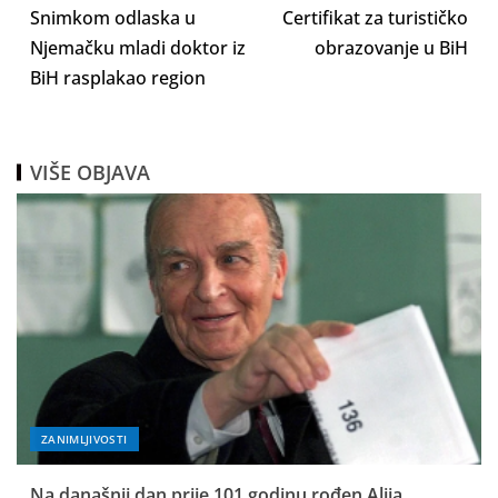
Snimkom odlaska u
Certifikat za turističko
Njemačku mladi doktor iz
obrazovanje u BiH
BiH rasplakao region
VIŠE OBJAVA
ZANIMLJIVOSTI
Na današnji dan prije 101 godinu rođen Alija