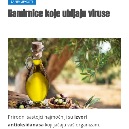
ZANIMLJIVOSTI
Namirnice koje ubijaju viruse
Prirodni sastojci najmoćniji su
izvori
antioksidanasa
koji jačaju vaš organizam.