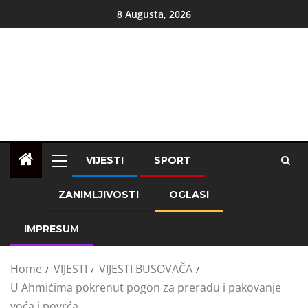
8 Augusta, 2026
VIJESTI
SPORT
ZANIMLJIVOSTI
OGLASI
IMPRESUM
Home
VIJESTI
VIJESTI BUSOVAČA
U Ahmićima pokrenut pogon za preradu i pakovanje
voća i povrća