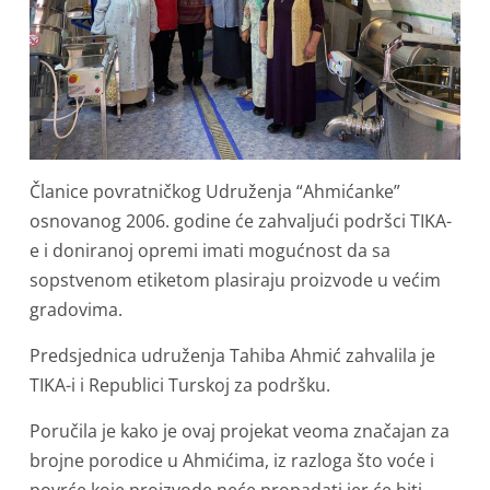
Članice povratničkog Udruženja “Ahmićanke”
osnovanog 2006. godine će zahvaljući podršci TIKA-
e i doniranoj opremi imati mogućnost da sa
sopstvenom etiketom plasiraju proizvode u većim
gradovima.
Predsjednica udruženja Tahiba Ahmić zahvalila je
TIKA-i i Republici Turskoj za podršku.
Poručila je kako je ovaj projekat veoma značajan za
brojne porodice u Ahmićima, iz razloga što voće i
povrće koje proizvode neće propadati jer će biti